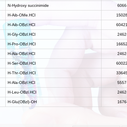
N-Hydroxy succinimide
6066
H-Aib-OMe.HCl
15028
H-Aib-OBzl.HCl
60421
H-Gly-OBzl.HCl
2462
H-Pro-OBzl.HCl
16652
H-Ala-OBzl.HCl
2462
H-Ser-OBzl.HCl
60022
H-Thr-OBzl.HCl
33645
H-Ala-OBzl.HCl
5557
H-Leu-OBzl.HCl
2462
H-Glu(OBzl)-OH
1676