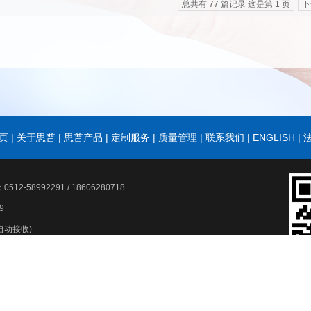
总共有 77 篇记录 这是第 1 页
下
页
|
关于思普
|
思普产品
|
定制服务
|
质量管理
|
联系我们
|
ENGLISH
|
992291 / 18606280718
9
时自动接收)
hem.com
工网
生意宝
网盛大宗
著作权声明