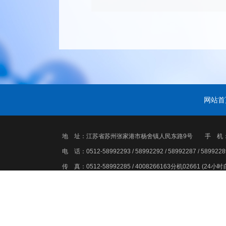
网站首
地 址：江苏省苏州张家港市杨舍镇人民东路9号 手 机：0512-58
电 话：0512-58992293 / 58992292 / 58992287 / 5899228
传 真：0512-58992285 / 4008266163分机02661 (24小
邮 箱：
admin@spbiochem.com
网 址：
www.spbioc
张家港市思普生化有限公司
版权所有(C)2019 网络支持
中国化
备案序号：
苏ICP备10209685号